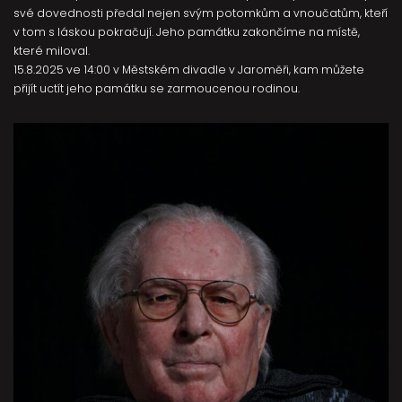
své dovednosti předal nejen svým potomkům a vnoučatům, kteří
v tom s láskou pokračují. Jeho památku zakončíme na místě,
které miloval.
15.8.2025 ve 14:00 v Městském divadle v Jaroměři, kam můžete
přijít uctít jeho památku se zarmoucenou rodinou.