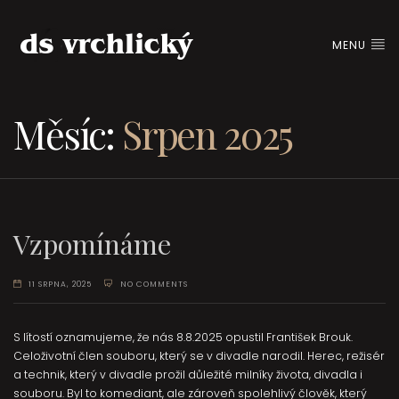
MENU
Měsíc:
Srpen 2025
Vzpomínáme
11 SRPNA, 2025
NO COMMENTS
S lítostí oznamujeme, že nás 8.8.2025 opustil František Brouk.
Celoživotní člen souboru, který se v divadle narodil. Herec, režisér
a technik, který v divadle prožil důležité milníky života, divadla i
souboru. Byl to komediant, ale zároveň spolehlivý člověk, který